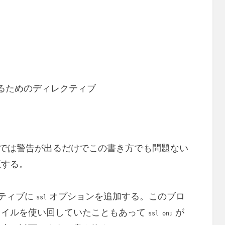
on にするためのディレクティブ
.0 では警告が出るだけでこの書き方でも問題ない
正する。
ティブに
オプションを追加する。このブロ
ssl
ァイルを使い回していたこともあって
が
ssl on;