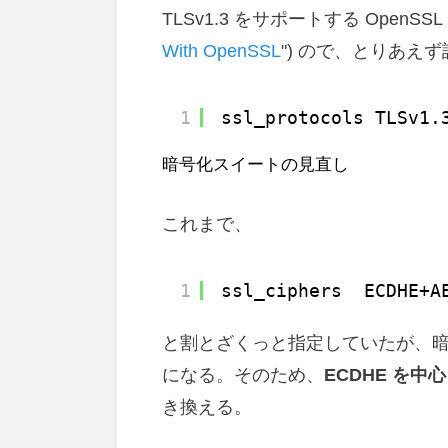
TLSv1.3 をサポートする OpenSSL 
With OpenSSL
") ので、とりあえ
1
ssl_protocols TLSv1.
暗号化スイートの見直し
これまで、
1
ssl_ciphers  ECDHE+A
と割とざくっと指定していたが、
になる。そのため、
ECDHE を
き換える。