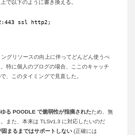
た上で以下のように書き換える。
2:443 ssl http2;
ティングリソースの向上に伴ってどんどん使うべ
る。特に個人のブログの場合、ここのキャッチ
ので、このタイミングで見直した。
1 はいわゆる POODLE で脆弱性が指摘された
ため、無
た、本来は TLSv1.3 に対応したいのだ
 の仕様が固まるまではサポートしない
(正確には