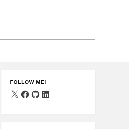
FOLLOW ME!
X
Facebook
GitHub
LinkedIn