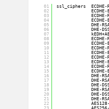
01
ssl_ciphers  ECDHE-
02
ECDHE-
03
ECDHE-
04
ECDHE-
05
DHE-RS
06
DHE-DS
07
kEDH+A
08
ECDHE-
09
ECDHE-
10
ECDHE-
11
ECDHE-
12
ECDHE-
13
ECDHE-
14
ECDHE-
15
ECDHE-
16
DHE-RS
17
DHE-RS
18
DHE-DS
19
DHE-RS
20
DHE-DS
21
DHE-RS
22
AES128
23
AES256