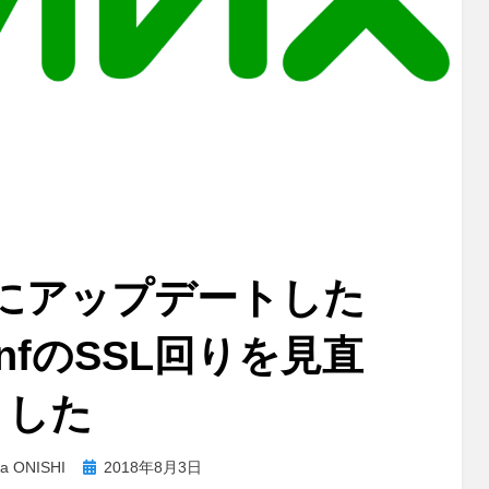
5.2 にアップデートした
confのSSL回りを見直
した
投
ta ONISHI
2018年8月3日