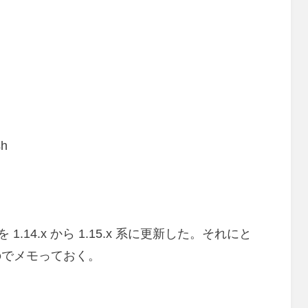
稿
日:
h
m
1.14.x から 1.15.x 系に更新した。それにと
のでメモっておく。