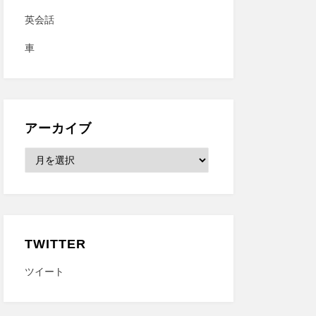
英会話
車
アーカイブ
ア
ー
カ
イ
ブ
TWITTER
ツイート