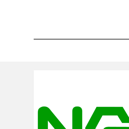
コ
ン
テ
ン
ツ
へ
移
動
す
る