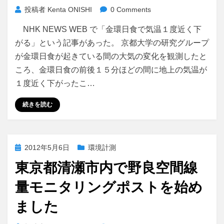
投稿者
Kenta ONISHI
0 Comments
NHK NEWS WEB で「金環日食で気温１度近く下
がる」という記事があった。 京都大学の研究グループ
が金環日食が起きている間の大気の変化を観測したと
ころ、金環日食の前後１５分ほどの間に地上の気温が
１度近く下がったこ…
続きを読む
投
2012年5月6日
環境計測
稿
東京都清瀬市内で野良空間線
日:
量モニタリングポストを始め
ました