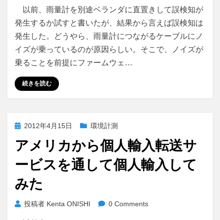
以前、雨量計を別途ベランダに直置きして誤検知が
発生するか試すと書いたが、結果から言えば誤検知は
発生した。どうやら、雨量計につながるケーブルにノ
イズが乗っているのが原因らしい。そこで、ノイズが
乗ることを前提にファームウェ…
続きを読む
投
2012年4月15日
環境計測
稿
アメリカから個人輸入転送サ
日:
ービスを通して個人輸入して
みた
投稿者
Kenta ONISHI
0 Comments