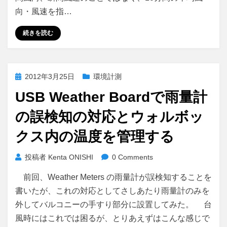
向・風速を指…
続きを読む
投
2012年3月25日
環境計測
稿
USB Weather Boardで雨量計
日:
の誤検知の対応とウォルボッ
クス内の温度を管理する
投稿者
Kenta ONISHI
0 Comments
前回、Weather Meters の雨量計が誤検知することを
書いたが、これの対応としてさしあたり雨量計のみを
外してバルコニーの手すり部分に設置してみた。 台
風時にはこれでは困るが、とりあえずはこんな感じで