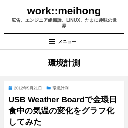
コ
work::meihong
ン
テ
広告、エンジニア組織論、LINUX、たまに趣味の世
ン
界
ツ
へ
メニュー
移
動
す
カテゴリー
:
環境計測
る
投
2012年5月21日
環境計測
稿
USB Weather Boardで金環日
日:
食中の気温の変化をグラフ化
してみた