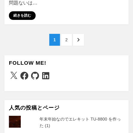
問題ないは…
続きを読む
投
ペ
ペ
次
1
2
稿
ー
ー
の
ジ
ジ
ペ
の
ー
FOLLOW ME!
ペ
ジ
へ
X
Facebook
GitHub
LinkedIn
ー
ジ
送
り
人気の投稿とページ
年末年始なのでエレキット TU-8800 を作っ
た (1)