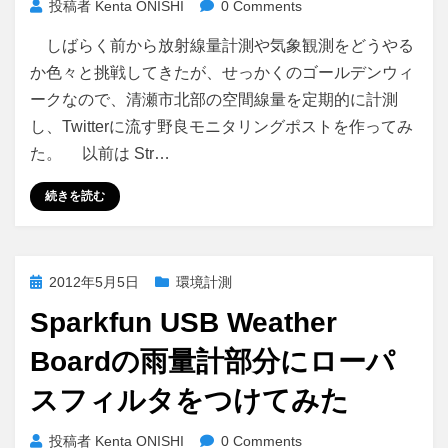
投稿者
Kenta ONISHI
0 Comments
しばらく前から放射線量計測や気象観測をどうやる
か色々と挑戦してきたが、せっかくのゴールデンウィ
ークなので、清瀬市北部の空間線量を定期的に計測
し、Twitterに流す野良モニタリングポストを作ってみ
た。 以前は Str…
続きを読む
投
2012年5月5日
環境計測
稿
Sparkfun USB Weather
日:
Boardの雨量計部分にローパ
スフィルタをつけてみた
投稿者
Kenta ONISHI
0 Comments