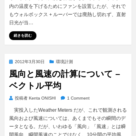
内の温度を下げるためにファンを設置したが、それで
もウォルボックス + ルーバーでは廃熱し切れず、直射
日光が当…
続きを読む
投
2012年3月30日
環境計測
稿
風向と風速の計算について –
日:
ベクトル平均
投稿者
Kenta ONISHI
1 Comment
実投入したWeather Meters だが、これで観測される
風向および風速については、あくまでもその瞬間のデ
ータとなる。だが、いわゆる「風向」「風速」とは瞬
間風向、瞬間風速のことではなく、10分間の平均風