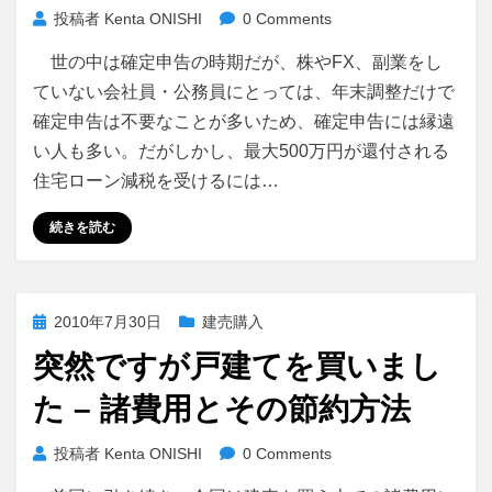
投稿者
Kenta ONISHI
0 Comments
世の中は確定申告の時期だが、株やFX、副業をし
ていない会社員・公務員にとっては、年末調整だけで
確定申告は不要なことが多いため、確定申告には縁遠
い人も多い。だがしかし、最大500万円が還付される
住宅ローン減税を受けるには…
続きを読む
投
2010年7月30日
建売購入
稿
突然ですが戸建てを買いまし
日:
た – 諸費用とその節約方法
投稿者
Kenta ONISHI
0 Comments