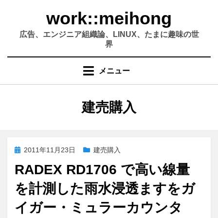
コ
work::meihong
ン
テ
広告、エンジニア組織論、LINUX、たまに趣味の世
ン
界
ツ
へ
メニュー
移
動
す
カテゴリー
:
建売購入
る
投
2011年11月23日
建売購入
稿
RADEX RD1706 で高い線量
日:
を計測した雨水浸透ますをガ
イガー・ミュラーカウンタ