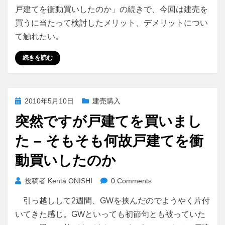
戸建てを衝動買いしたのか」の続きで、今回は建売を
買うに当たって検討したメリット、デメリットについ
て触れたい。
続きを読む
投
2010年5月10日
建売購入
稿
突然ですが戸建てを買いまし
日:
た – そもそも何故戸建てを衝
動買いしたのか
投稿者
Kenta ONISHI
0 Comments
引っ越しして2週間、GWを挟んだのでようやく片付
いてきた感じ。GWといっても初節句とも被っていた