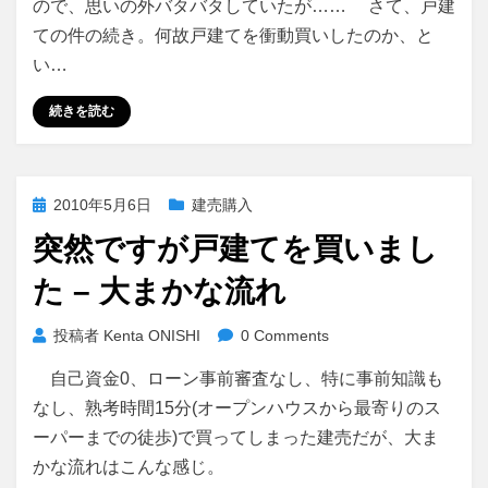
ので、思いの外バタバタしていたが…… さて、戸建
ての件の続き。何故戸建てを衝動買いしたのか、と
い…
続きを読む
投
2010年5月6日
建売購入
稿
突然ですが戸建てを買いまし
日:
た – 大まかな流れ
投稿者
Kenta ONISHI
0 Comments
自己資金0、ローン事前審査なし、特に事前知識も
なし、熟考時間15分(オープンハウスから最寄りのス
ーパーまでの徒歩)で買ってしまった建売だが、大ま
かな流れはこんな感じ。