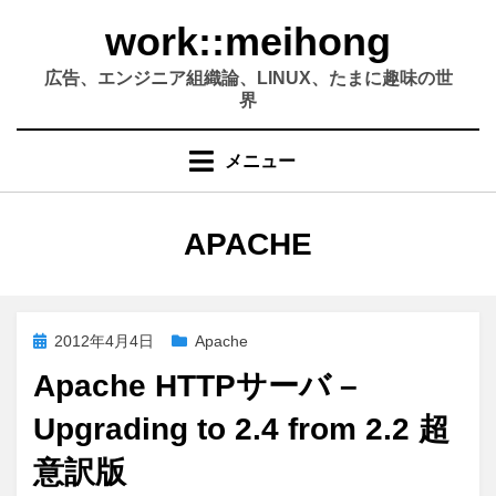
コ
work::meihong
ン
テ
広告、エンジニア組織論、LINUX、たまに趣味の世
ン
界
ツ
へ
メニュー
移
動
す
カテゴリー
:
APACHE
る
投
2012年4月4日
Apache
稿
Apache HTTPサーバ –
日:
Upgrading to 2.4 from 2.2 超
意訳版