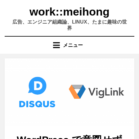
コ
work::meihong
ン
テ
広告、エンジニア組織論、LINUX、たまに趣味の世
ン
界
ツ
へ
メニュー
移
動
す
る