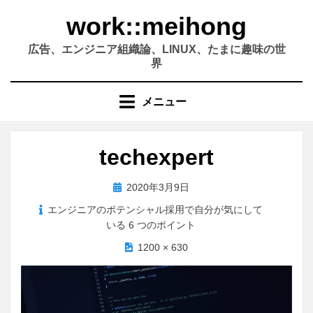
コ
work::meihong
ン
テ
広告、エンジニア組織論、LINUX、たまに趣味の世
ン
界
ツ
へ
メニュー
移
動
す
techexpert
る
投
2020年3月9日
稿
エンジニアのポテンシャル採用で自分が気にして
日:
いる 6 つのポイント
1200 × 630