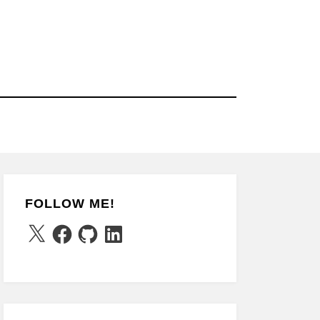
FOLLOW ME!
X
Facebook
GitHub
LinkedIn