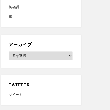
英会話
車
アーカイブ
ア
ー
カ
イ
ブ
TWITTER
ツイート