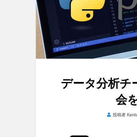
データ分析チー
会
投稿者
Kent