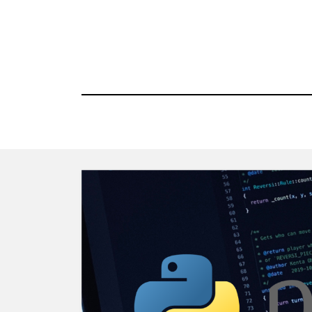
コ
ン
テ
ン
ツ
へ
移
動
す
る