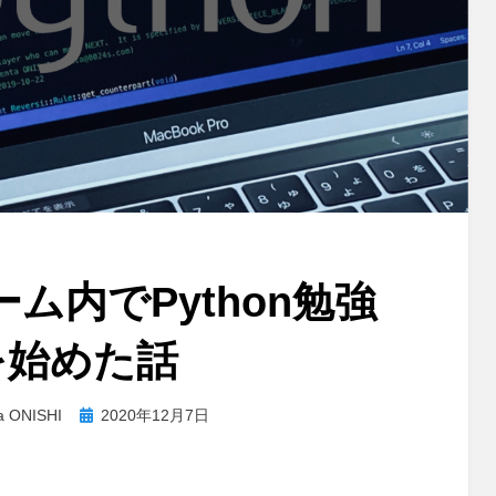
ム内でPython勉強
を始めた話
投
a ONISHI
2020年12月7日
稿
日: