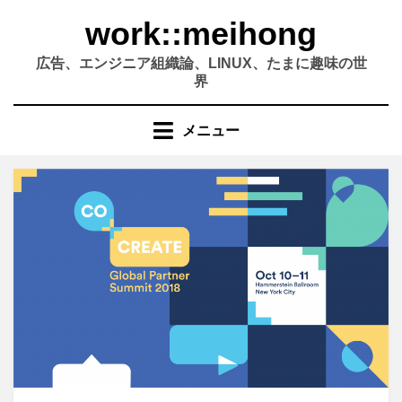
コ
work::meihong
ン
テ
広告、エンジニア組織論、LINUX、たまに趣味の世
ン
界
ツ
へ
メニュー
移
動
す
る