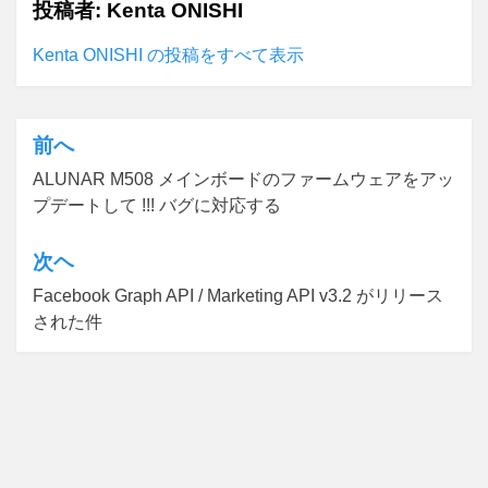
投稿者:
Kenta ONISHI
Kenta ONISHI の投稿をすべて表示
前へ
投
ALUNAR M508 メインボードのファームウェアをアッ
稿
プデートして !!! バグに対応する
ナ
ビ
次ヘ
ゲ
Facebook Graph API / Marketing API v3.2 がリリース
された件
ー
シ
ョ
ン