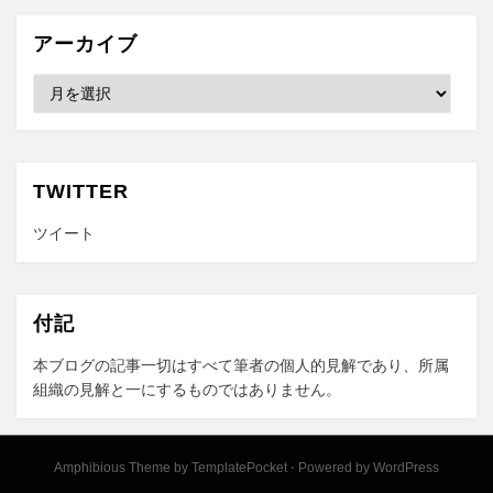
アーカイブ
ア
ー
カ
イ
ブ
TWITTER
ツイート
付記
本ブログの記事一切はすべて筆者の個人的見解であり、所属
組織の見解と一にするものではありません。
Amphibious Theme by
TemplatePocket
⋅
Powered by
WordPress