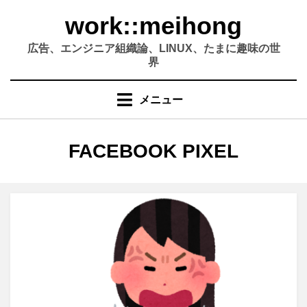
コ
work::meihong
ン
テ
広告、エンジニア組織論、LINUX、たまに趣味の世
ン
界
ツ
へ
メニュー
移
動
す
タグ
:
FACEBOOK PIXEL
る