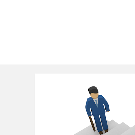
コ
ン
テ
ン
ツ
へ
移
動
す
る