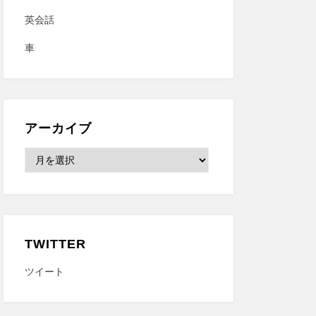
英会話
車
アーカイブ
ア
ー
カ
イ
ブ
TWITTER
ツイート