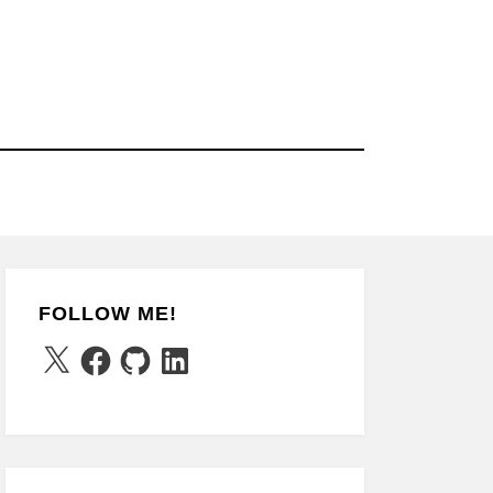
FOLLOW ME!
X
Facebook
GitHub
LinkedIn