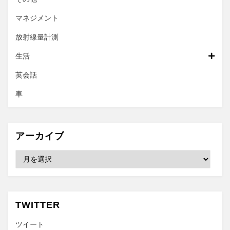
マネジメント
放射線量計測
生活
英会話
車
アーカイブ
ア
ー
カ
イ
ブ
TWITTER
ツイート