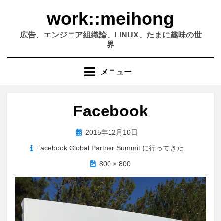
コ
work::meihong
ン
テ
広告、エンジニア組織論、LINUX、たまに趣味の世
ン
界
ツ
へ
メニュー
移
動
す
Facebook
る
投
2015年12月10日
稿
Facebook Global Partner Summit に行ってきた
日:
800 × 800