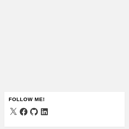
FOLLOW ME!
X
Facebook
GitHub
LinkedIn