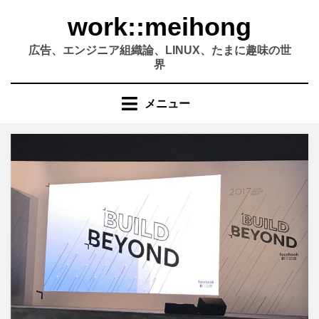
コ
work::meihong
ン
テ
広告、エンジニア組織論、LINUX、たまに趣味の世
ン
界
ツ
へ
メニュー
移
動
す
る