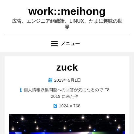
コ
work::meihong
ン
テ
広告、エンジニア組織論、LINUX、たまに趣味の世
ン
界
ツ
へ
メニュー
移
動
す
zuck
る
投
2019年5月1日
稿
個人情報収集問題への回答が気になるので F8
日:
2019 に来た件
1024 × 768