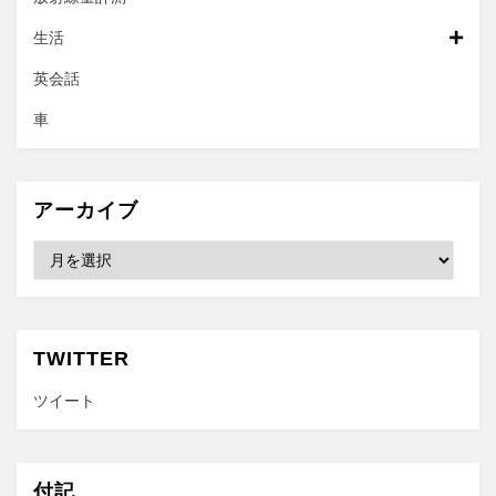
生活
英会話
車
アーカイブ
ア
ー
カ
イ
ブ
TWITTER
ツイート
付記