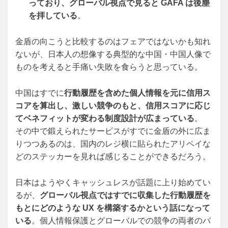
っており、グローバル視点で見ると GAFA は後塵
を拝している
。
金盾の向こうと比較するのはフェアではないかも知れ
ないが、日本人の想像する典型的な中国・中国人像で
ものを考えると手痛い失敗を食らうと思っている。
中国はすでに
行動履歴を含めた個人情報を元に信用ス
コアを算出し、激しい競争のもと、信用スコアに応じ
てベネフィットが変わる制度設計が広まっている
。
その中で鍛えられたサービスがすでに金盾の外に広ま
りつつあるのは、国内のレジ横に貼られたアリペイな
どのステッカーを見れば感じることができるだろう。
日本はようやくキャッシュレスが話題に上り始めてい
るが、
グローバル視点ではすでに収集した行動履歴を
もとにどのような UX を構築するかという話になって
いる
。個人情報保護とグローバルでの競争の両者のバ