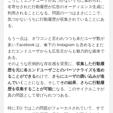
こうしてエンドユーザが気づかないうちに集められ、
名寄せされた行動履歴が広告のオーディエンス生成に
利用されることになる。問題の一つはまさにここで、
気づかないうちに行動履歴が収集されていることにあ
る。
もう一点は、オワコンと言われつつも未だユーザ数が
多い Facebook は、傘下の Instagram も含めるとまだ
まだエンドユーザからも広告主からも魅力的な媒体で
ある。
そのような圧倒的な存在感を背景に、
収集した行動履
歴を元に各エンドユーザごとのパーソナライズを進め
ることができる
わけで、
さらにユーザの囲い込みが進
んでいく
ことになる。そして
その結果、さらに行動履
歴を収集することが可能
になる。このサイクルこそが
真の問題として挙げられつつある。
特に EU ではこの問題がフォーカスされていて、すで