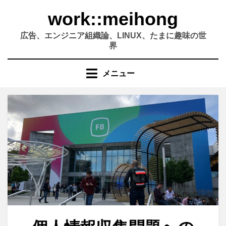
コ
work::meihong
ン
テ
広告、エンジニア組織論、LINUX、たまに趣味の世
ン
界
ツ
へ
メニュー
移
動
す
る