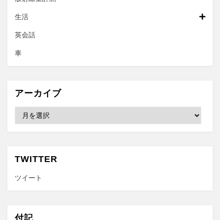
生活
英会話
車
アーカイブ
ア
ー
カ
イ
ブ
TWITTER
ツイート
付記