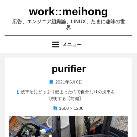
コ
work::meihong
ン
テ
広告、エンジニア組織論、LINUX、たまに趣味の世
ン
界
ツ
へ
メニュー
移
動
す
purifier
る
投
2021年6月6日
稿
洗車沼にどっぷり嵌まったので自分なりの洗車を
日:
説明する【前編】
1600 × 1200