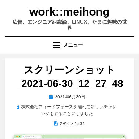
コ
work::meihong
ン
テ
広告、エンジニア組織論、LINUX、たまに趣味の世
ン
界
ツ
へ
メニュー
移
動
す
スクリーンショット
る
_2021-06-30_12_27_48
投
2021年6月30日
稿
株式会社フィードフォースを離れて新しいチャレ
日:
ンジをすることにしました
2916 × 1534