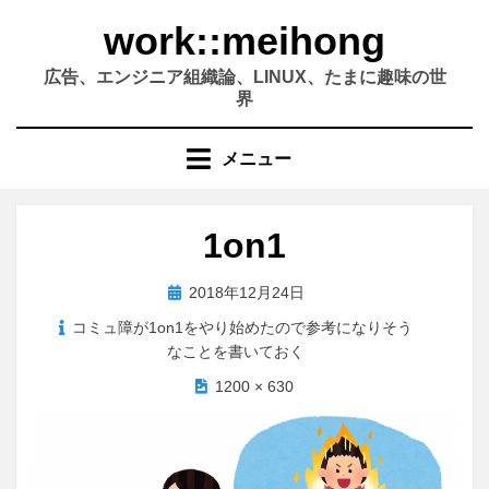
コ
work::meihong
ン
テ
広告、エンジニア組織論、LINUX、たまに趣味の世
ン
界
ツ
へ
メニュー
移
動
す
1on1
る
投
2018年12月24日
稿
コミュ障が1on1をやり始めたので参考になりそう
日:
なことを書いておく
1200 × 630