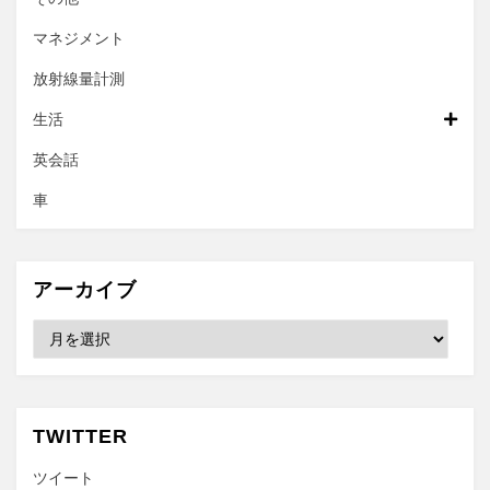
マネジメント
放射線量計測
生活
英会話
車
アーカイブ
ア
ー
カ
イ
ブ
TWITTER
ツイート