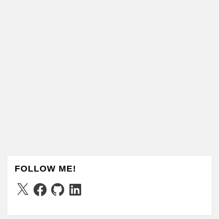
FOLLOW ME!
X
Facebook
GitHub
LinkedIn