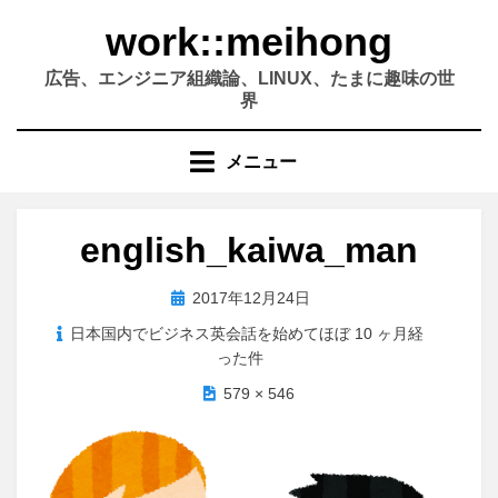
コ
work::meihong
ン
テ
広告、エンジニア組織論、LINUX、たまに趣味の世
ン
界
ツ
へ
メニュー
移
動
す
english_kaiwa_man
る
投
2017年12月24日
稿
日本国内でビジネス英会話を始めてほぼ 10 ヶ月経
日:
った件
579 × 546