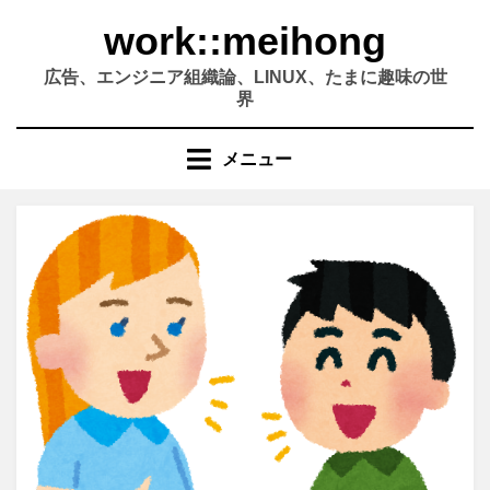
コ
work::meihong
ン
テ
広告、エンジニア組織論、LINUX、たまに趣味の世
ン
界
ツ
へ
メニュー
移
動
す
る