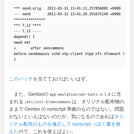
*** xend.orig	2011-03-31 13:41:11.257856005 +0900

--- xend	2011-03-31 13:41:20.291675149 +0900

***************

*** 7,12 ****

--- 7,13 ----

depend() {

need net

+ 	after xencommons

before xendomains sshd ntp-client ntpd nfs nfsmount rsyncd
}
このパッチ
を当てておけばいいはず。
また、Gentooの
に含
app-emulation/xen-tools-4.1.0
まれる
は、オリジナル配布物の
/etc/init.d/xencommons
ままで Gentoo の runscript 準拠のものではない。問題
がないといえばないのだが、気になるのであれば
オリ
ジナル配布のものを修正して runscript っぽく書き換
えた
ので、これを使えばよい。