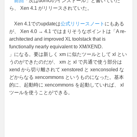
前回
「次はdomUのインストール」と書いていた
ら、 Xen 4.1 がリリースされていた。
Xen 4.1でのupdateは
公式リリースノート
にもある
が、 Xen 4.0 → 4.1 ではまりそうなポイントは「A re-
architected and improved XL toolstack that is
functionally nearly equivalent to XM/XEND.
」になる。要は新しく xm に似たツールとして xl とい
うのができたのだが、 xm と xl で共通で使う部分は
xend から切り離されて xenstored と xenconsoled な
どからなる xencommons というものになった。基本
的に、起動時に xencommons を起動していれば、 xl
ツールを使うことができる。