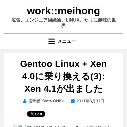
コ
work::meihong
ン
テ
広告、エンジニア組織論、LINUX、たまに趣味の世
ン
界
ツ
へ
メニュー
移
動
す
Gentoo Linux + Xen
る
4.0に乗り換える(3):
Xen 4.1が出ました
投
投稿者
Kenta ONISHI
2011年3月31日
稿
日: