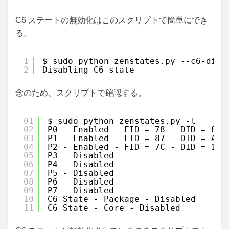
C6 ステートの無効化はこのスクリプトで簡単にでき
る。
1
$ sudo python zenstates.py --c6-disa
2
Disabling C6 state
念のため、スクリプトで確認する。
01
$ sudo python zenstates.py -l
02
P0 - Enabled - FID = 78 - DID = 8 -
03
P1 - Enabled - FID = 87 - DID = A -
04
P2 - Enabled - FID = 7C - DID = 10 
05
P3 - Disabled
06
P4 - Disabled
07
P5 - Disabled
08
P6 - Disabled
09
P7 - Disabled
10
C6 State - Package - Disabled
11
C6 State - Core - Disabled