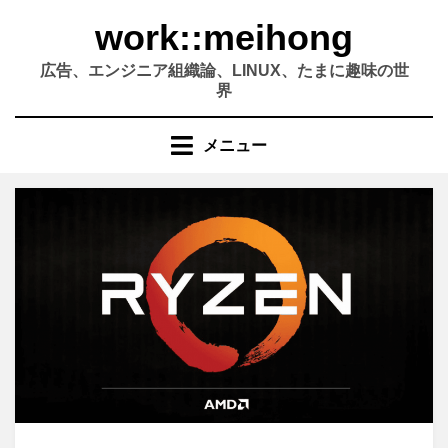
コ
work::meihong
ン
テ
広告、エンジニア組織論、LINUX、たまに趣味の世
ン
界
ツ
へ
メニュー
移
動
す
る