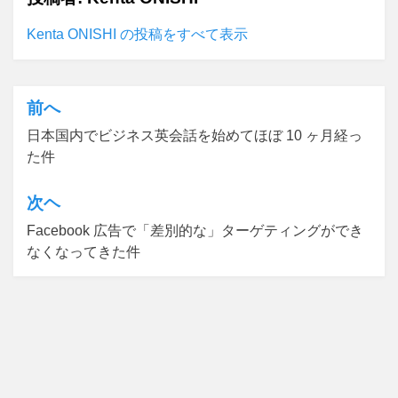
Kenta ONISHI の投稿をすべて表示
前へ
投
日本国内でビジネス英会話を始めてほぼ 10 ヶ月経っ
稿
た件
ナ
ビ
次ヘ
ゲ
Facebook 広告で「差別的な」ターゲティングができ
なくなってきた件
ー
シ
ョ
ン