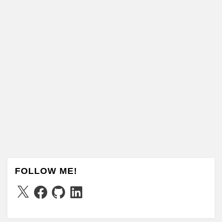
FOLLOW ME!
X
Facebook
GitHub
LinkedIn