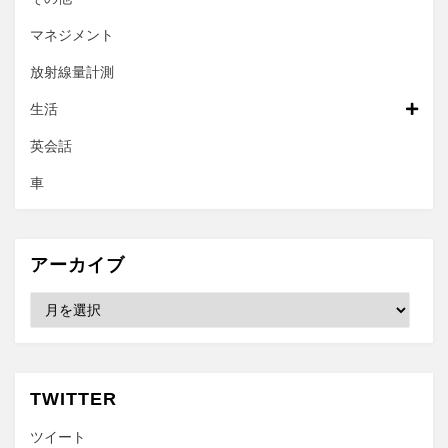
マネジメント
放射線量計測
生活
英会話
車
アーカイブ
ア
ー
カ
イ
ブ
TWITTER
ツイート