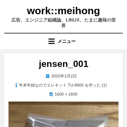
コ
work::meihong
ン
テ
広告、エンジニア組織論、LINUX、たまに趣味の世
ン
界
ツ
へ
メニュー
移
動
す
jensen_001
る
投
2020年1月2日
稿
年末年始なのでエレキット TU-8800 を作った (1)
日:
1600 × 1600