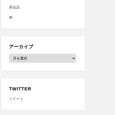
英会話
車
アーカイブ
ア
ー
カ
イ
ブ
TWITTER
ツイート