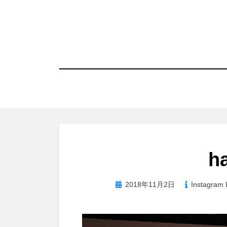
コ
ン
テ
ン
ツ
へ
移
動
す
る
h
投
2018年11月2日
Instagra
稿
日: