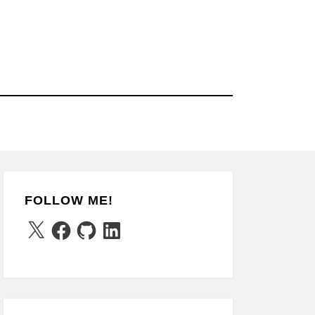
FOLLOW ME!
X
Facebook
GitHub
LinkedIn