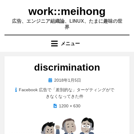
コ
work::meihong
ン
テ
広告、エンジニア組織論、LINUX、たまに趣味の世
ン
界
ツ
へ
メニュー
移
動
す
discrimination
る
投
2018年1月5日
稿
Facebook 広告で「差別的な」ターゲティングがで
日:
きなくなってきた件
1200 × 630