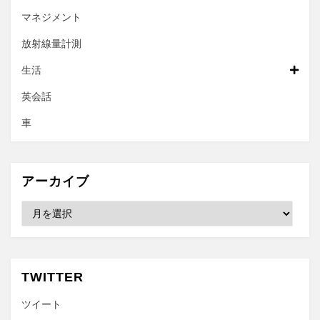
マネジメント
放射線量計測
生活
英会話
車
アーカイブ
ア
ー
カ
イ
ブ
TWITTER
ツイート