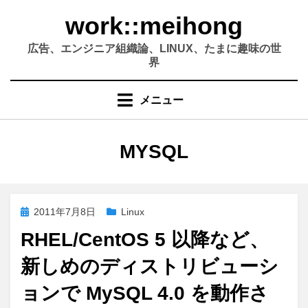
コ
work::meihong
ン
テ
広告、エンジニア組織論、LINUX、たまに趣味の世
ン
界
ツ
へ
メニュー
移
動
す
タグ
:
MYSQL
る
投
2011年7月8日
Linux
稿
RHEL/CentOS 5 以降など、
日:
新しめのディストリビューシ
ョンで MySQL 4.0 を動作さ