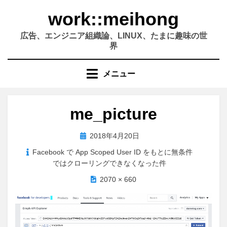
コ
work::meihong
ン
テ
広告、エンジニア組織論、LINUX、たまに趣味の世
ン
界
ツ
へ
メニュー
移
動
す
me_picture
る
投
2018年4月20日
稿
Facebook で App Scoped User ID をもとに無条件
日:
ではクローリングできなくなった件
2070 × 660