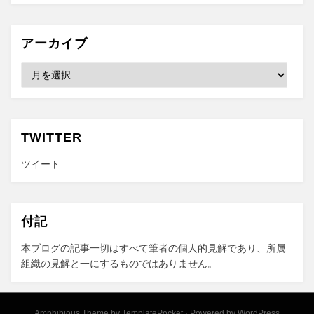
アーカイブ
ア
ー
カ
イ
ブ
TWITTER
ツイート
付記
本ブログの記事一切はすべて筆者の個人的見解であり、所属
組織の見解と一にするものではありません。
Amphibious Theme by
TemplatePocket
⋅
Powered by
WordPress