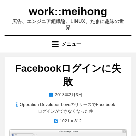
コ
work::meihong
ン
テ
広告、エンジニア組織論、LINUX、たまに趣味の世
ン
界
ツ
へ
メニュー
移
動
す
Facebookログインに失
る
敗
投
2013年2月6日
稿
Operation Developer LoveのリリースでFacebook
日:
ログインができなくなった件
1021 × 812