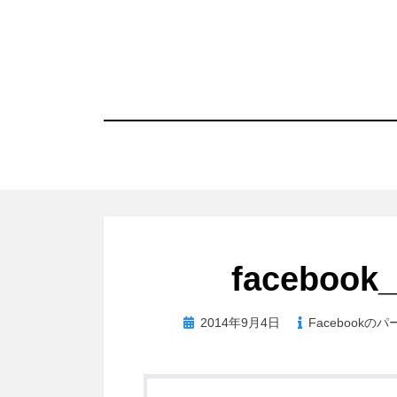
コ
ン
テ
ン
ツ
へ
移
動
す
る
facebook_
投
2014年9月4日
Facebook
稿
日: