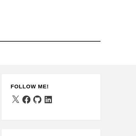
FOLLOW ME!
X
Facebook
GitHub
LinkedIn