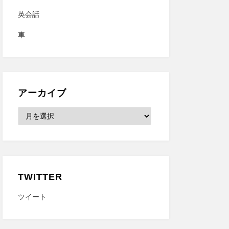
英会話
車
アーカイブ
ア
ー
カ
イ
ブ
TWITTER
ツイート