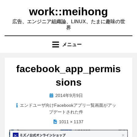
コ
work::meihong
ン
テ
広告、エンジニア組織論、LINUX、たまに趣味の世
ン
界
ツ
へ
メニュー
移
動
す
facebook_app_permis
る
sions
投
2014年9月9日
稿
エンドユーザ向けFacebookアプリ一覧画面がアッ
日:
プデートされた件
1011 × 1137