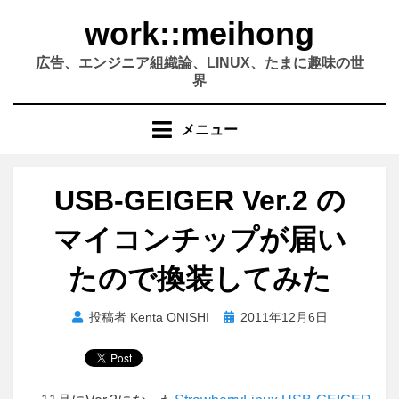
コ
work::meihong
ン
テ
広告、エンジニア組織論、LINUX、たまに趣味の世
ン
界
ツ
へ
メニュー
移
動
す
USB-GEIGER Ver.2 の
る
マイコンチップが届い
たので換装してみた
投
投稿者
Kenta ONISHI
2011年12月6日
稿
日: