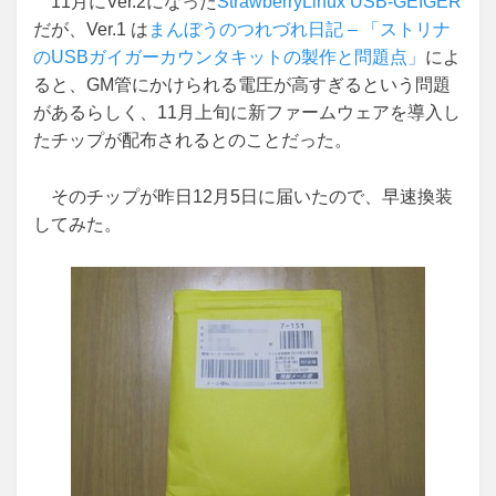
11月にVer.2になった
StrawberryLinux USB-GEIGER
だが、Ver.1 は
まんぼうのつれづれ日記 – 「ストリナ
のUSBガイガーカウンタキットの製作と問題点」
によ
ると、GM管にかけられる電圧が高すぎるという問題
があるらしく、11月上旬に新ファームウェアを導入し
たチップが配布されるとのことだった。
そのチップが昨日12月5日に届いたので、早速換装
してみた。