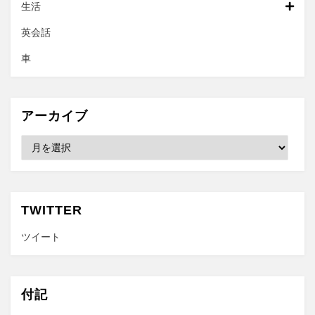
生活
英会話
車
アーカイブ
ア
ー
カ
イ
ブ
TWITTER
ツイート
付記