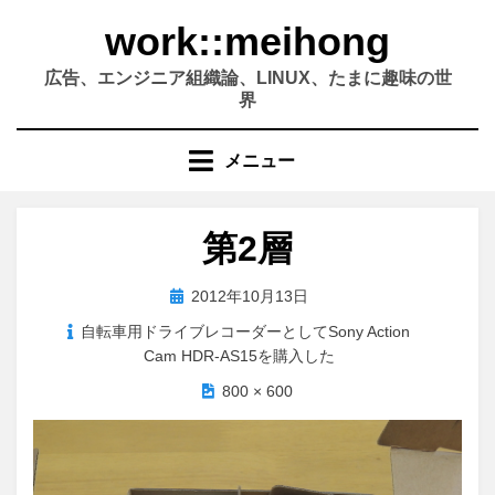
コ
work::meihong
ン
テ
広告、エンジニア組織論、LINUX、たまに趣味の世
ン
界
ツ
へ
メニュー
移
動
す
第2層
る
投
2012年10月13日
稿
自転車用ドライブレコーダーとしてSony Action
日:
Cam HDR-AS15を購入した
800 × 600