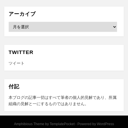
アーカイブ
ア
ー
カ
イ
ブ
TWITTER
ツイート
付記
本ブログの記事一切はすべて筆者の個人的見解であり、所属
組織の見解と一にするものではありません。
Amphibious Theme by
TemplatePocket
⋅
Powered by
WordPress