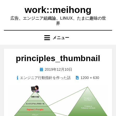
コ
work::meihong
ン
テ
広告、エンジニア組織論、LINUX、たまに趣味の世
ン
界
ツ
へ
メニュー
移
動
す
principles_thumbnail
る
投
2019年12月10日
稿
エンジニア行動指針を作った話
1200 × 630
日: