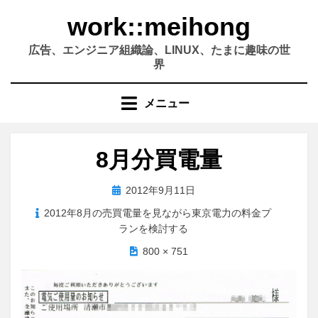
コ
work::meihong
ン
テ
広告、エンジニア組織論、LINUX、たまに趣味の世
ン
界
ツ
へ
メニュー
移
動
す
8月分買電量
る
投
2012年9月11日
稿
2012年8月の売買電量を見ながら東京電力の料金プ
日:
ランを検討する
800 × 751