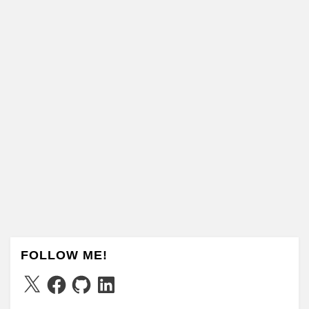
FOLLOW ME!
X
Facebook
GitHub
LinkedIn