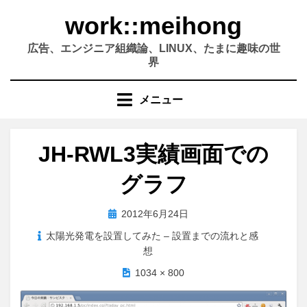
コ
work::meihong
ン
テ
広告、エンジニア組織論、LINUX、たまに趣味の世
ン
界
ツ
へ
メニュー
移
動
す
JH-RWL3実績画面での
る
グラフ
投
2012年6月24日
稿
太陽光発電を設置してみた – 設置までの流れと感
日:
想
1034 × 800