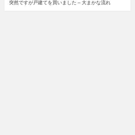
突然ですが戸建てを買いました – 大まかな流れ
ゲ
ー
シ
ョ
ン