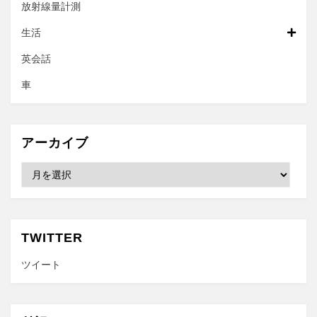
放射線量計測
生活
英会話
車
アーカイブ
ア
ー
カ
イ
ブ
TWITTER
ツイート