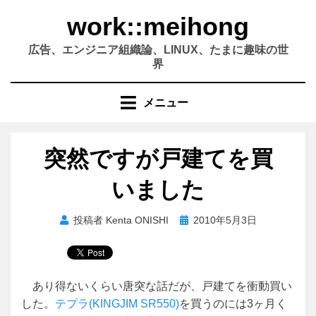
コ
work::meihong
ン
テ
広告、エンジニア組織論、LINUX、たまに趣味の世
ン
界
ツ
へ
メニュー
移
動
す
突然ですが戸建てを買
る
いました
投
投稿者
Kenta ONISHI
2010年5月3日
稿
日:
あり得ないくらい唐突な話だが、戸建てを衝動買い
した。
テプラ(KINGJIM SR550)
を買うのには3ヶ月く