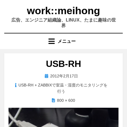
コ
work::meihong
ン
テ
広告、エンジニア組織論、LINUX、たまに趣味の世
ン
界
ツ
へ
メニュー
移
動
す
USB-RH
る
投
2012年2月17日
稿
USB-RH + ZABBIXで室温・湿度のモニタリングを
日:
行う
800 × 600