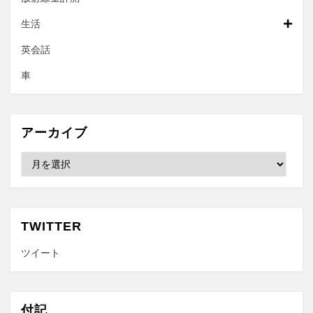
生活
英会話
車
アーカイブ
ア
ー
カ
イ
ブ
TWITTER
ツイート
付記