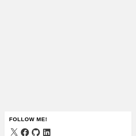
FOLLOW ME!
X
Facebook
GitHub
LinkedIn