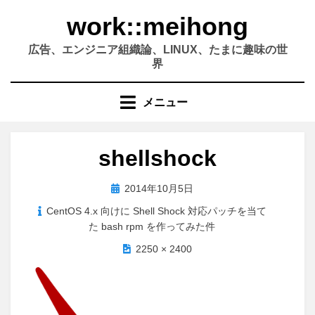
コ
work::meihong
ン
テ
広告、エンジニア組織論、LINUX、たまに趣味の世
ン
界
ツ
へ
メニュー
移
動
す
shellshock
る
投
2014年10月5日
稿
CentOS 4.x 向けに Shell Shock 対応パッチを当て
日:
た bash rpm を作ってみた件
2250 × 2400