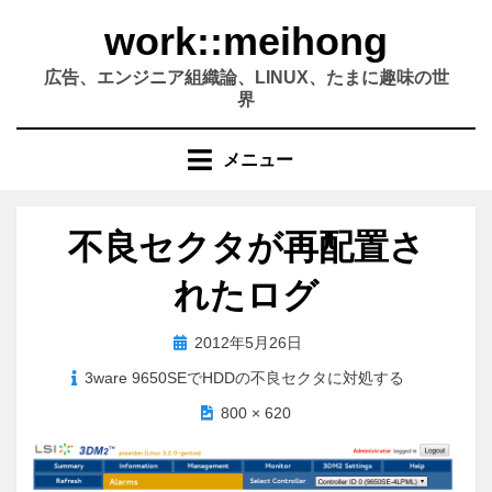
コ
work::meihong
ン
テ
広告、エンジニア組織論、LINUX、たまに趣味の世
ン
界
ツ
へ
メニュー
移
動
す
不良セクタが再配置さ
る
れたログ
投
2012年5月26日
稿
3ware 9650SEでHDDの不良セクタに対処する
日:
800 × 620