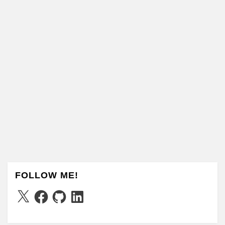
FOLLOW ME!
X
Facebook
GitHub
LinkedIn