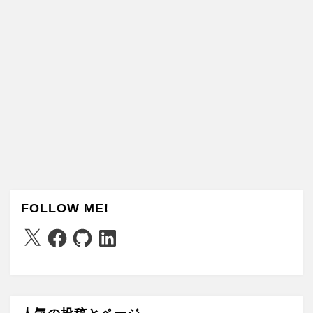
FOLLOW ME!
X
Facebook
GitHub
LinkedIn