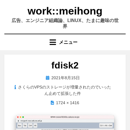
コ
work::meihong
ン
テ
広告、エンジニア組織論、LINUX、たまに趣味の世
ン
界
ツ
へ
メニュー
移
動
す
fdisk2
る
投
2021年8月15日
稿
さくらのVPSのストレージが増量されたのでいった
日:
ん止めて拡張した件
1724 × 1416