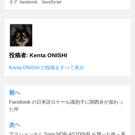
タグ:
facebook
、
JavaScript
投稿者:
Kenta ONISHI
Kenta ONISHI の投稿をすべて表示
前へ
投
Facebook の日本語ロケール識別子に関西弁が加わっ
稿
た件
ナ
ビ
次ヘ
ゲ
アクションカム Sony HDR-AS100VR を買った件 – 手