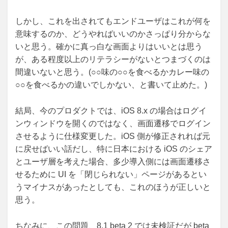
しかし、これを出されてもエンドユーザはこれが何を
意味するのか、どうやればいいのかさっぱり分からな
いと思う。確かに真っ白な画面よりはいいとは思う
が、ある程度以上のリテラシーがないとつまづくのは
間違いないと思う。(○○味の○○を食べるかカレー味の
○○を食べるかの違いでしかない、と書いて止めた。)
結局、今のプロダクトでは、iOS 8.x の場合はログイ
ンウィンドウを開くのではなく、画面遷移でログイン
させるように仕様変更した。iOS 側が修正されれば元
に戻せばいい話だし、特に日本における iOS のシェア
とユーザ層を考えた場合、多少導入側には画面遷移さ
せるために UI を「閉じられない」ページがあるとい
うマイナスがあったとしても、これのほうが正しいと
思う。
ちなみに、この問題、8.1 beta 2 では未検証だが beta