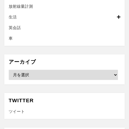
放射線量計測
生活
英会話
車
アーカイブ
ア
ー
カ
イ
ブ
TWITTER
ツイート