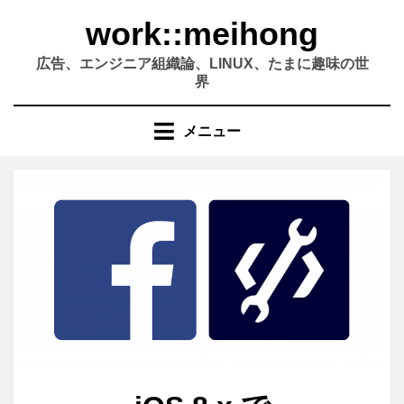
コ
work::meihong
ン
テ
広告、エンジニア組織論、LINUX、たまに趣味の世
ン
界
ツ
へ
メニュー
移
動
す
る