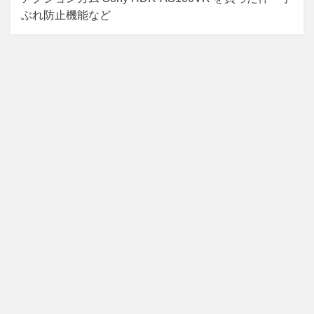
ぶれ防止機能など
ー
シ
ョ
ン