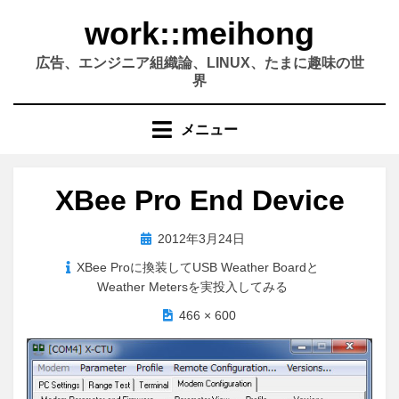
コ
work::meihong
ン
テ
広告、エンジニア組織論、LINUX、たまに趣味の世
ン
界
ツ
へ
メニュー
移
動
す
XBee Pro End Device
る
投
2012年3月24日
稿
XBee Proに換装してUSB Weather Boardと
日:
Weather Metersを実投入してみる
466 × 600