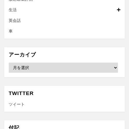
生活
英会話
車
アーカイブ
ア
ー
カ
イ
ブ
TWITTER
ツイート
付記