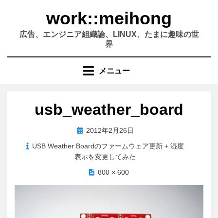
コ
work::meihong
ン
テ
広告、エンジニア組織論、LINUX、たまに趣味の世
ン
界
ツ
へ
メニュー
移
動
す
usb_weather_board
る
投
2012年2月26日
稿
USB Weather Boardのファームウェア更新 + 湿度
日:
表示を変更してみた
800 × 600