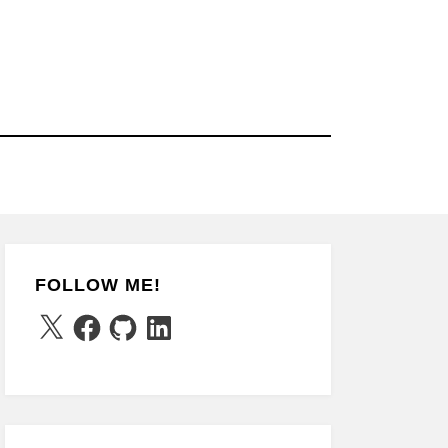
FOLLOW ME!
X
Facebook
GitHub
LinkedIn