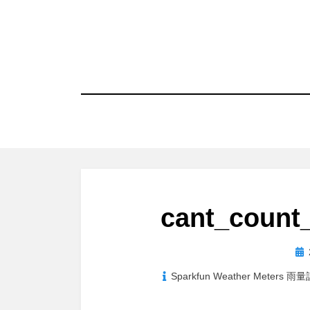
コ
ン
テ
ン
ツ
へ
移
動
す
る
cant_count
投
稿
Sparkfun Weather Me
日: