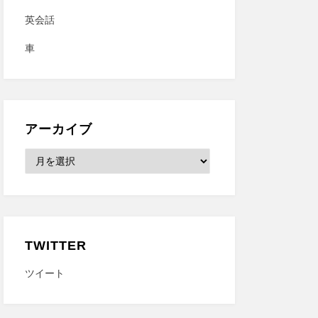
英会話
車
アーカイブ
ア
ー
カ
イ
ブ
TWITTER
ツイート