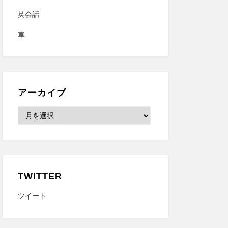
英会話
車
アーカイブ
ア
ー
カ
イ
ブ
TWITTER
ツイート