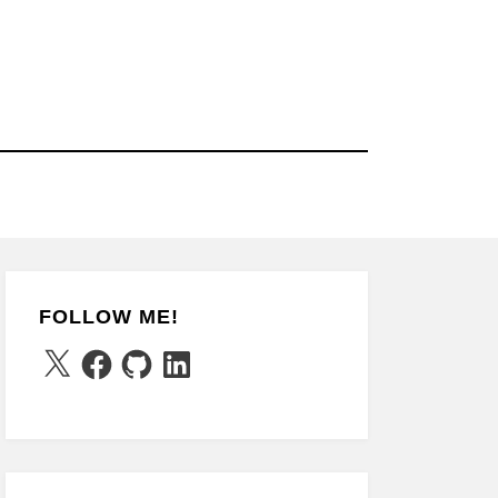
FOLLOW ME!
X
Facebook
GitHub
LinkedIn