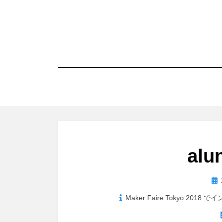
コ
ン
テ
ン
ツ
へ
移
動
す
る
alu
投
稿
Maker Faire Tokyo 2
日: