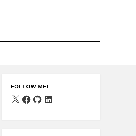
FOLLOW ME!
X
Facebook
GitHub
LinkedIn