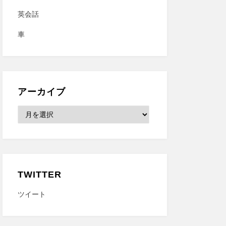
英会話
車
アーカイブ
ア
ー
カ
イ
ブ
TWITTER
ツイート