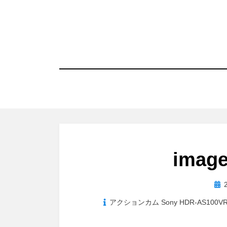
コ
ン
テ
ン
ツ
へ
移
動
す
る
image
投
稿
アクションカム Sony HDR-AS10
日: