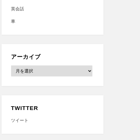
英会話
車
アーカイブ
ア
ー
カ
イ
ブ
TWITTER
ツイート