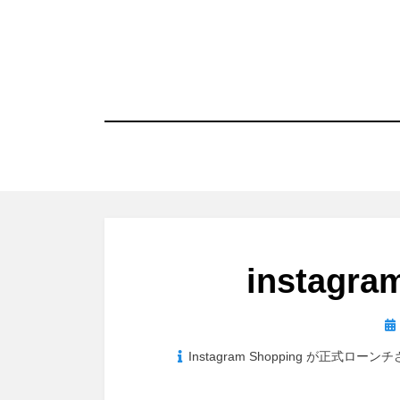
コ
ン
テ
ン
ツ
へ
移
動
す
る
instagra
投
稿
Instagram Shopping が正
日