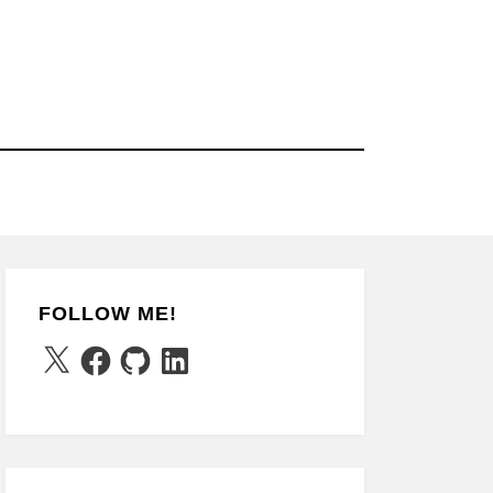
FOLLOW ME!
X
Facebook
GitHub
LinkedIn