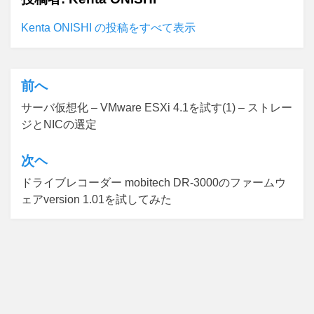
Kenta ONISHI の投稿をすべて表示
前へ
投
サーバ仮想化 – VMware ESXi 4.1を試す(1) – ストレー
稿
ジとNICの選定
ナ
ビ
次ヘ
ゲ
ドライブレコーダー mobitech DR-3000のファームウ
ェアversion 1.01を試してみた
ー
シ
ョ
ン