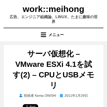
コ
work::meihong
ン
テ
広告、エンジニア組織論、LINUX、たまに趣味の世
ン
界
ツ
へ
メニュー
移
動
す
サーバ仮想化 –
る
VMware ESXi 4.1を試
す(2) – CPUとUSBメモ
リ
投
投稿者
Kenta ONISHI
2011年1月29日
稿
日: