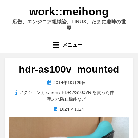
コ
work::meihong
ン
テ
広告、エンジニア組織論、LINUX、たまに趣味の世
ン
界
ツ
へ
メニュー
移
動
す
hdr-as100v_mounted
る
投
2014年10月29日
稿
アクションカム Sony HDR-AS100VR を買った件 –
日:
手ぶれ防止機能など
1024 × 1024