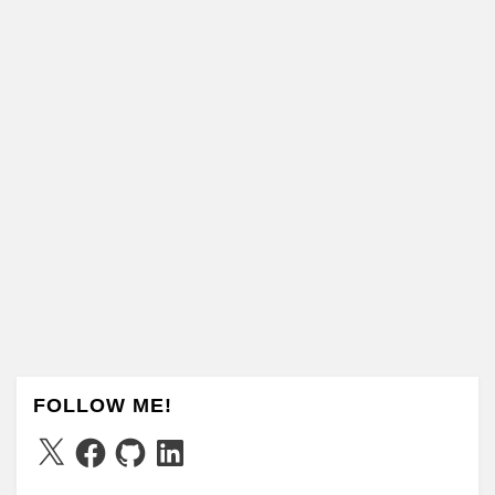
FOLLOW ME!
X
Facebook
GitHub
LinkedIn