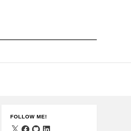
FOLLOW ME!
X
Facebook
GitHub
LinkedIn