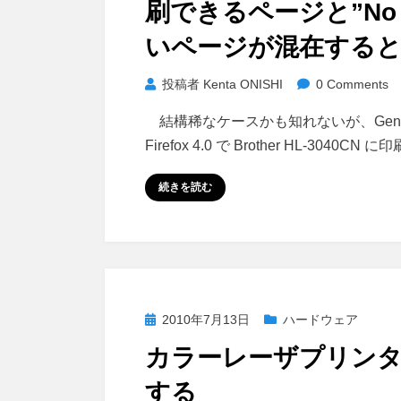
刷できるページと”No p
いページが混在する
投稿者
Kenta ONISHI
0 Comments
結構稀なケースかも知れないが、Gentoo Lin
Firefox 4.0 で Brother HL-3
続きを読む
投
2010年7月13日
ハードウェア
稿
カラーレーザプリンタH
日:
する