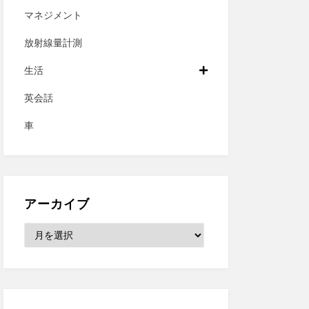
マネジメント
放射線量計測
生活
英会話
車
アーカイブ
ア
ー
カ
イ
ブ