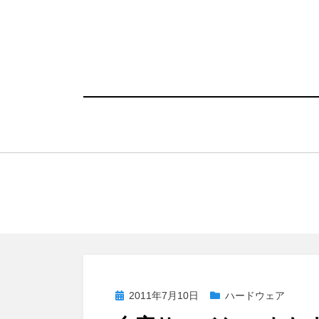
コ
ン
テ
ン
ツ
へ
移
動
す
る
投
2011年7月10日
ハードウェア
稿