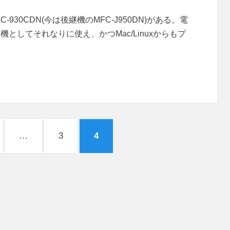
-930CDN(今は後継機のMFC-J950DN)がある。電
としてそれなりに使え、かつMac/Linuxからもプ
ペ
ペ
…
3
4
ー
ー
ジ
ジ