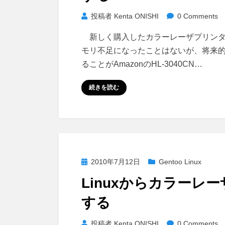
投稿者
Kenta ONISHI
0 Comments
新しく購入したカラーレーザプリンタHL-
モリ不足になったことはないが、将来
ることがAmazonのHL-3040CN…
続きを読む
投
2010年7月12日
Gentoo Linux
稿
Linuxからカラーレー
日:
する
投稿者
Kenta ONISHI
0 Comments