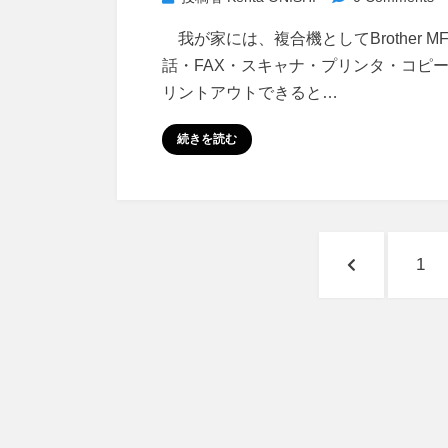
我が家には、複合機としてBrother MFC
話・FAX・スキャナ・プリンタ・コピー機
リントアウトできると…
続きを読む
投
前
ペ
1
稿
の
ー
の
ペ
ジ
ペ
ー
ジ
ー
へ
ジ